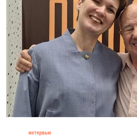
«Тавор в⦁мажоре»
Ещё одно
интервью
, с великолепным Йосси Тавором