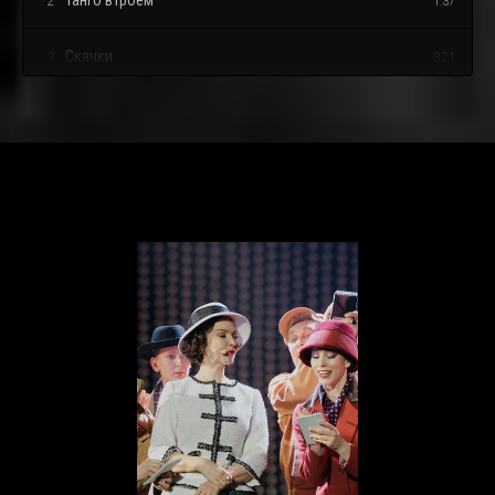
Танго втроём
2
1:37
Скачки
3
3:21
Жемчуг на шее
4
2:19
Два бренда
5
1:54
Шанель номер пять
6
2:13
Россия
7
3:38
Россия
8
3:11