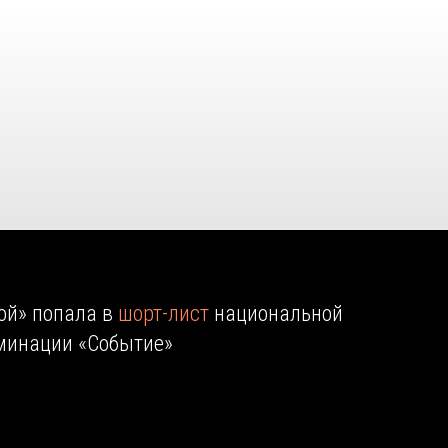
ой» попала в
шорт-лист
национальной
минации «Событие»