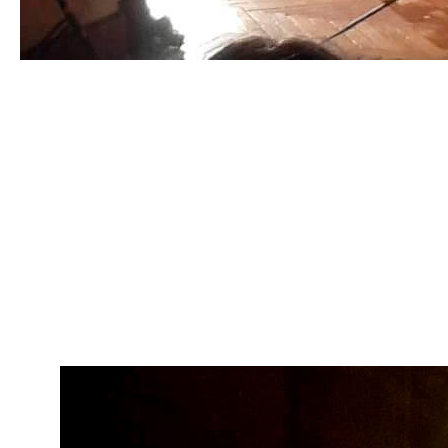
23 апреля, Петербургский
союз композиторов в Доме
Радио
Квинтет для кларнета и струнных Екатерины Ивановой
-Блиновой прозвучал на концерте в Доме Радио
23 апреля. Исполнители — высоко профессиональные
музыканты оркестра musicAeterna — Сергей Елецкий
(кларнет), Андрей Росцик (скрипка), Елена Иванова
(скрипка), Ирина Сопова (альт), Иветта Шевелева
(виолончель)